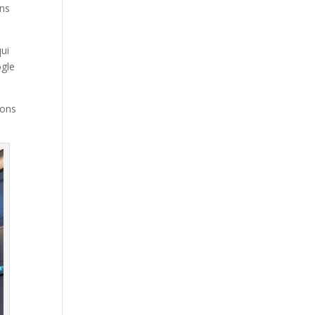
ans
qui
ogle
ions