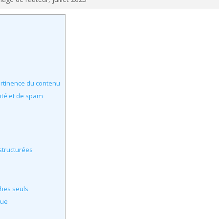
ertinence du contenu
ité et de spam
structurées
ches seuls
nue