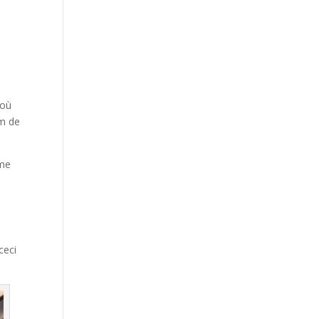
 où
om de
mme
ceci